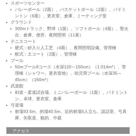
スポーツセンター
バレーボール（2面）、バスケットボール（2面）、バドミ
ントン（6面）、更衣室、倉庫、ミーティング室
グラウンド
300mトラック、野球（1面）、ソフトボール（4面）、聖火
台、倉庫、便所、夜間照明（11基）
テニスコート
硬式：砂入り人工芝 （4面）、夜間照明設備、管理棟
軟式：土コート（2面）、管理棟
プール
50mプール8コース（水深120～150cm）（1.014m²）、管
理棟（シャワー、更衣室他）、幼児用プール（水深35～
45cm）（160m²）
武道館
剣道・柔道試合場、ミニバレーボール（1面）、バドミント
ン、卓球、更衣室、倉庫
弓道場
射場93.5m、的場40.5m、近的射場5人立ち、談話室、弓具
庫、矢取道、観的、中庭
アクセス