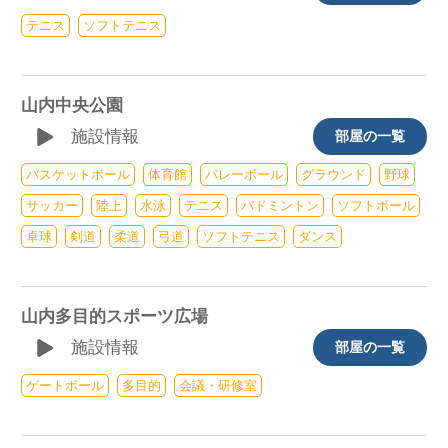
テニス
ソフトテニス
山内中央公園
施設情報
部屋の一覧
バスケットボール
体育館
バレーボール
グラウンド
野球
サッカー
陸上
水泳
テニス
バドミントン
ソフトボール
卓球
剣道
柔道
弓道
ソフトテニス
ダンス
山内多目的スポーツ広場
施設情報
部屋の一覧
ゲートボール
多目的
会議・研修室