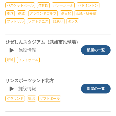
バスケットボール
体育館
バレーボール
バドミントン
卓球
剣道
グラウンドゴルフ
多目的
会議・研修室
フットサル
ソフトテニス
鏡あり
ダンス
ひぜしんスタジアム（武雄市民球場）
施設情報
部屋の一覧
野球
ソフトボール
サンスポーツランド北方
施設情報
部屋の一覧
グラウンド
野球
ソフトボール