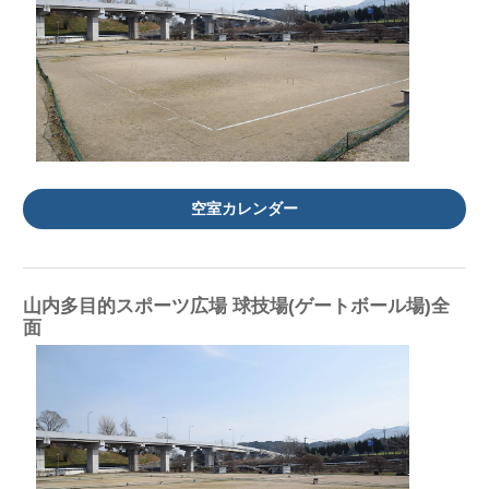
空室カレンダー
山内多目的スポーツ広場 球技場(ゲートボール場)全
面