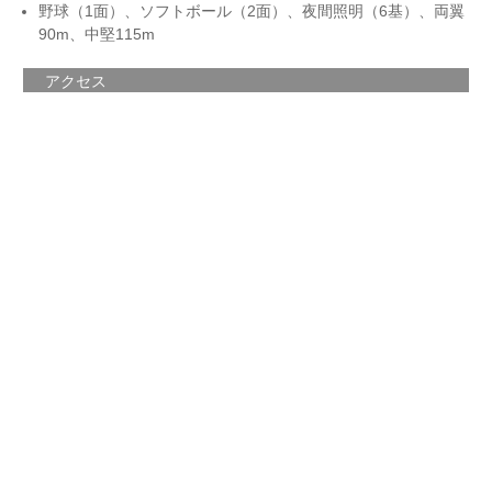
野球（1面）、ソフトボール（2面）、夜間照明（6基）、両翼
90m、中堅115m
アクセス