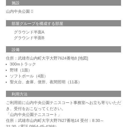
施設
山内中央公園
部屋グループを構成する部屋
グラウンド半面A
グラウンド半面B
設備
住所：
武雄市山内町大字大野7624番地8 [地図]
300mトラック
野球（1面）
ソフトボール（4面）
聖火台、倉庫、便所、夜間照明（11基）
利用方法
ご利用前に山内中央公園テニスコート事務室へお立ち寄りいただ
き、受付をおこなってください。
「山内中央公園テニスコート」
住所：武雄市山内町大字大野7627番地14 受付：8:30～
21:30（電話 0954-45-4268）