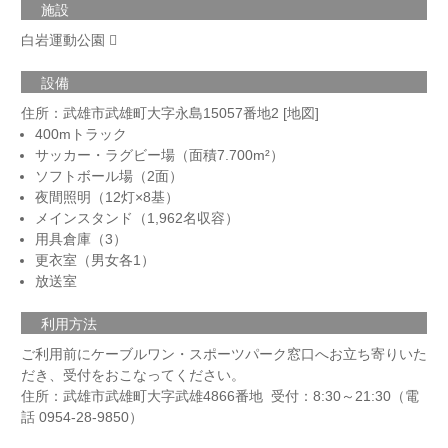
施設
白岩運動公園
設備
住所：
武雄市武雄町大字永島15057番地2 [地図]
400mトラック
サッカー・ラグビー場（面積7.700m²）
ソフトボール場（2面）
夜間照明（12灯×8基）
メインスタンド（1,962名収容）
用具倉庫（3）
更衣室（男女各1）
放送室
利用方法
ご利用前にケーブルワン・スポーツパーク窓口へお立ち寄りいた
だき、受付をおこなってください。
住所：武雄市武雄町大字武雄4866番地 受付：8:30～21:30（電
話 0954-28-9850）